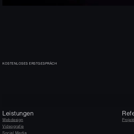
KOSTENLOSES ERSTGESPRÄCH
Leistungen
Ref
Webdesign
Projek
Videografie
Social Media