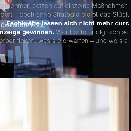
ternehmen setzen auf einzelne Maßnahmen: e
dort – doch ohne Strategie bleibt das Stück
t:
Fachkräfte lassen sich nicht mehr durc
anzeige gewinnen.
Wer heute erfolgreich sei
rber ticken, was sie erwarten – und wo sie w