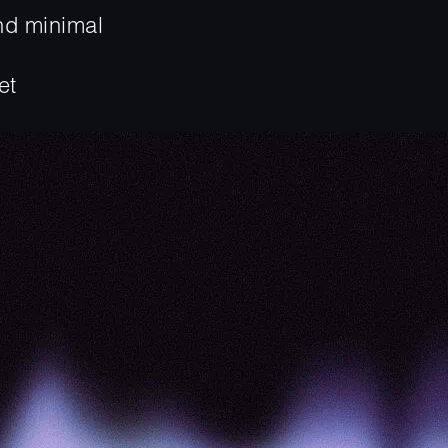
nd minimal
et