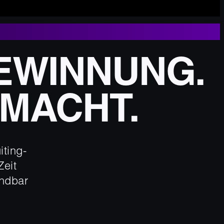
EWINNUNG.
EMACHT.
ting-
Zeit
ündbar