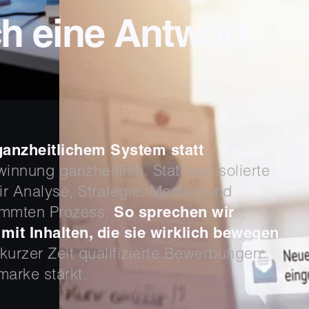
h eine Antwort
t ganzheitlichem System statt
nnung ganzheitlich. Statt auf isolierte
r Analyse, Strategie, Medien und
immten Prozess.
So sprechen wir
 mit Inhalten, die sie wirklich bewegen
kurzer Zeit qualifizierte Bewerbungen
marke stärkt.