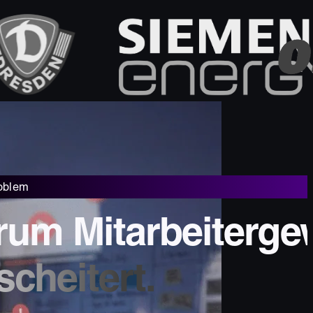
oblem
um Mitarbeiterge
 scheitert.