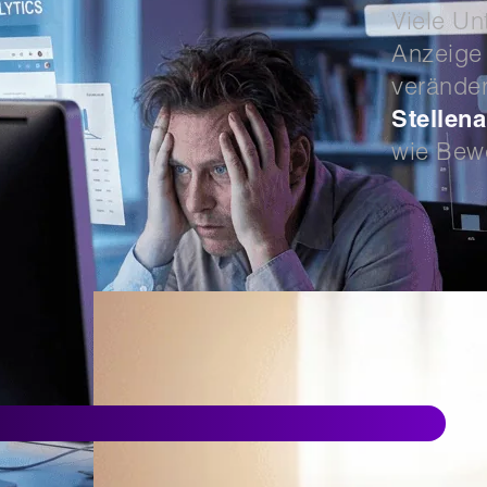
Viele Un
Anzeige 
veränder
Stellen
wie Bewe