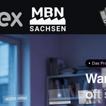
Das Pr
War
oft