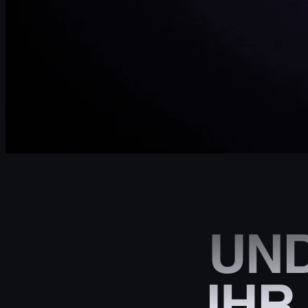
UND
IHR