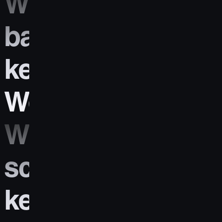
Wir
bauen
keine
Websiten,
Wir
schneiden
keine