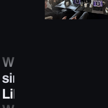
Wir
sind
LiberTec.